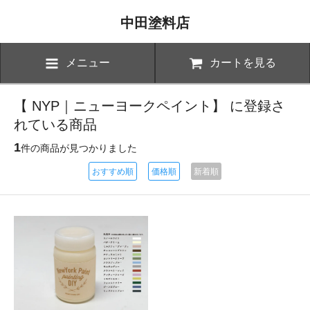
中田塗料店
メニュー
カートを見る
【 NYP｜ニューヨークペイント】 に登録さ
れている商品
1
件の商品が見つかりました
おすすめ順
価格順
新着順