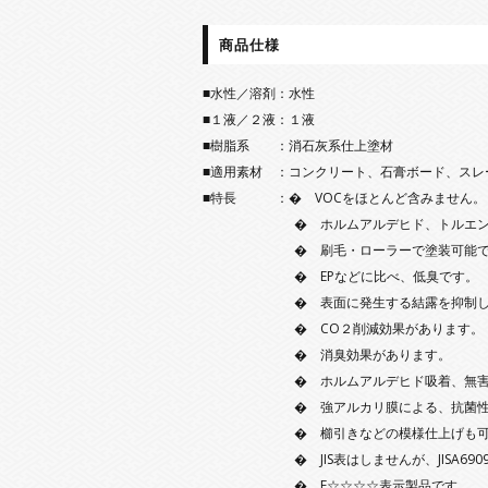
商品仕様
■水性／溶剤：水性
■１液／２液：１液
■樹脂系 ：消石灰系仕上塗材
■適用素材 ：コンクリート、石膏ボード、スレ
■特長 ：� VOCをほとんど含みません。
� ホルムアルデヒド、トルエン、キシ
� 刷毛・ローラーで塗装可能で
� EPなどに比べ、低臭です。
� 表面に発生する結露を抑制し
� CO２削減効果があります。
� 消臭効果があります。
� ホルムアルデヒド吸着、無害化す
� 強アルカリ膜による、抗菌性を有し
� 櫛引きなどの模様仕上げも可
� JIS表はしませんが、JISA6909
� F☆☆☆☆表示製品です。