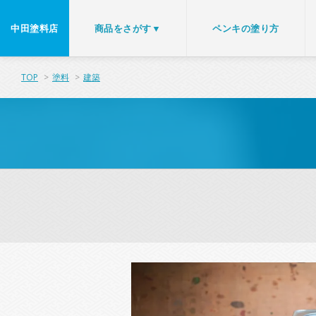
中田塗料店
商品をさがす▼
ペンキの塗り方
TOP
>
塗料
>
建築