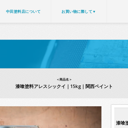
中田塗料店について
お買い物に際して▼
＜商品名＞
漆喰塗料アレスシックイ｜15kg｜関西ペイント
漆喰