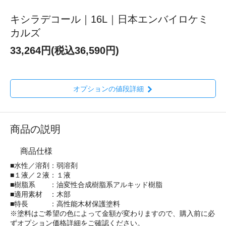
キシラデコール｜16L｜日本エンバイロケミ
カルズ
33,264円(税込36,590円)
オプションの値段詳細
商品の説明
商品仕様
■水性／溶剤：弱溶剤
■１液／２液：１液
■樹脂系 ：油変性合成樹脂系アルキッド樹脂
■適用素材 ：木部
■特長 ：高性能木材保護塗料
※塗料はご希望の色によって金額が変わりますので、購入前に必
ずオプション価格詳細をご確認ください。