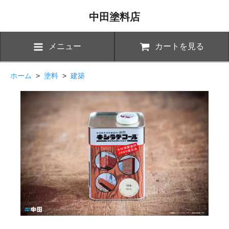
中田塗料店
メニュー
カートを見る
ホーム
>
塗料
>
建築